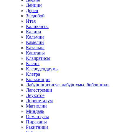
Дейции
Дёрен
Зверобой
Итея
Каликанты
Калина
Кальмии
Камелии
Катальпа
Каштаны
Кладратисы
Клены
Клеродендрумы
Клетра
Кольквиция
Лабурноцитисус, лабурнумы, бобовники
Лагестремии
Леукотое
Лоропеталум
Магнолии
Миндаль
Османтусы
Пираканы
Ракитники