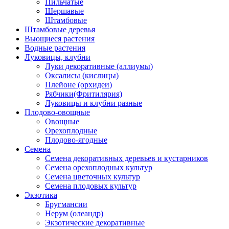
Пильчатые
Шершавые
Штамбовые
Штамбовые деревья
Вьющиеся растения
Водные растения
Луковицы, клубни
Луки декоративные (аллиумы)
Оксалисы (кислицы)
Плейоне (орхидеи)
Рябчики(Фритилярия)
Луковицы и клубни разные
Плодово-овощные
Овощные
Орехоплодные
Плодово-ягодные
Семена
Семена декоративных деревьев и кустарников
Семена орехоплодных культур
Семена цветочных культур
Семена плодовых культур
Экзотика
Бругмансии
Нерум (олеандр)
Экзотические декоративные