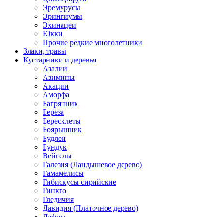
Эремурусы
Эрингиумы
Эхинацеи
Юкки
Прочие редкие многолетники
Злаки, травы
Кустарники и деревья
Азалии
Азимины
Акации
Аморфа
Багрянник
Береза
Бересклеты
Боярышник
Будлеи
Бундук
Вейгелы
Галезия (Ландышевое дерево)
Гамамелисы
Гибискусы сирийские
Гинкго
Гледичия
Давидия (Платочное дерево)
Дафны