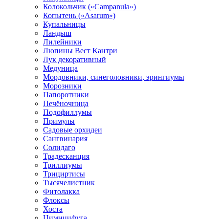
Колокольчик («Campanula»)
Копытень («Asarum»)
Купальницы
Ландыш
Лилейники
Люпины Вест Кантри
Лук декоративный
Медуница
Мордовники, синеголовники, эрингиумы
Морозники
Папоротники
Печёночница
Подофиллумы
Примулы
Садовые орхидеи
Сангвинария
Солидаго
Традесканция
Триллиумы
Трициртисы
Тысячелистник
Фитолакка
Флоксы
Хоста
Цимицифуга