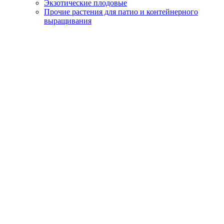
Экзотические плодовые
Прочие растения для патио и контейнерного
выращивания