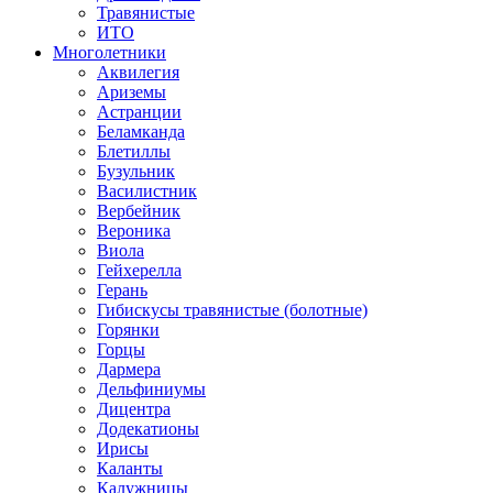
Травянистые
ИТО
Многолетники
Аквилегия
Ариземы
Астранции
Беламканда
Блетиллы
Бузульник
Василистник
Вербейник
Вероника
Виола
Гейхерелла
Герань
Гибискусы травянистые (болотные)
Горянки
Горцы
Дармера
Дельфиниумы
Дицентра
Додекатионы
Ирисы
Каланты
Калужницы