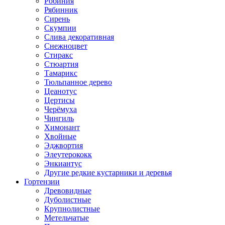
Робиния
Рябинник
Сирень
Скумпии
Слива декоративная
Снежноцвет
Стиракс
Стюартия
Тамарикс
Тюльпанное дерево
Цеанотус
Цертисы
Черёмуха
Чингиль
Химонант
Хвойные
Эджвортия
Элеутерококк
Энкиантус
Другие редкие кустарники и деревья
Гортензии
Древовидные
Дуболистные
Крупнолистные
Метельчатые