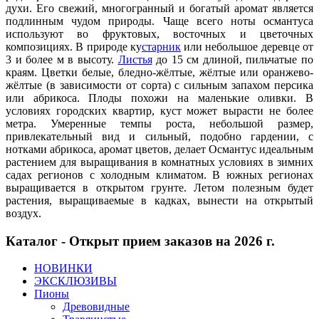
духи. Его свежий, многогранный и богатый аромат является
подлинным чудом природы. Чаще всего ноты османтуса
используют во фруктовых, восточных и цветочных
композициях. В природе ку
старник
или небольшое деревце от
3 и более м в высоту.
Листья
до 15 см длиной, пильчатые по
краям. Цветки белые, бледно-жёлтые, жёлтые или оранжево-
жёлтые (в зависимости от сорта) с сильным запахом персика
или абрикоса. Плоды похожи на маленькие оливки. В
условиях городских квартир, куст может вырасти не более
метра. Умеренные темпы роста, небольшой размер,
привлекательный вид и сильный, подобно гардении, с
нотками абрикоса, аромат цветов, делает Османтус идеальным
растением для выращивания в комнатных условиях в зимних
садах регионов с холодным климатом. В южных регионах
выращивается в открытом грунте. Летом полезным будет
растения, выращиваемые в кадках, вынести на открытый
воздух.
Каталог - Открыт прием заказов на 2026 г.
НОВИНКИ
ЭКСКЛЮЗИВЫ
Пионы
Древовидные