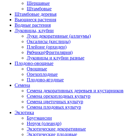
Шершавые
Штамбовые
Штамбовые деревья
Вьющиеся растения
Водные растения
Луковицы, клубни
Луки декоративные (аллиумы)
Оксалисы (кислицы)
Плейоне (орхидеи)
Рябчики(Фритилярия)
Луковицы и клубни разные
Плодово-овощные
Овощные
Орехоплодные
Плодово-ягодные
Семена
Семена декоративных деревьев и кустарников
Семена орехоплодных культур
Семена цветочных культур
Семена плодовых культур
Экзотика
Бругмансии
Нерум (олеандр)
Экзотические декоративные
Экзотические плодовые