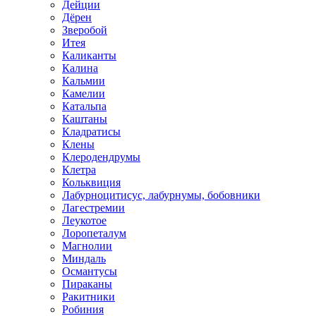
Дейции
Дёрен
Зверобой
Итея
Каликанты
Калина
Кальмии
Камелии
Катальпа
Каштаны
Кладратисы
Клены
Клеродендрумы
Клетра
Кольквиция
Лабурноцитисус, лабурнумы, бобовники
Лагестремии
Леукотое
Лоропеталум
Магнолии
Миндаль
Османтусы
Пираканы
Ракитники
Робиния