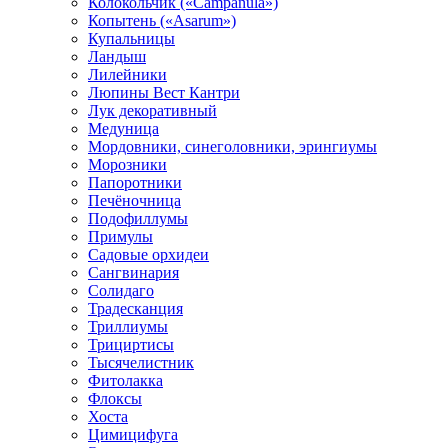
Колокольчик («Campanula»)
Копытень («Asarum»)
Купальницы
Ландыш
Лилейники
Люпины Вест Кантри
Лук декоративный
Медуница
Мордовники, синеголовники, эрингиумы
Морозники
Папоротники
Печёночница
Подофиллумы
Примулы
Садовые орхидеи
Сангвинария
Солидаго
Традесканция
Триллиумы
Трициртисы
Тысячелистник
Фитолакка
Флоксы
Хоста
Цимицифуга