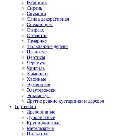
Рябинник
Сирень
Скумпии
Слива декоративная
Снежноцвет
Стиракс
Стюартия
Тамарикс
Тюльпанное дерево
Цеанотус
Цертисы
Черёмуха
Чингиль
Химонант
Хвойные
Эджвортия
Элеутерококк
Энкиантус
Другие редкие кустарники и деревья
Гортензии
Древовидные
Дуболистные
Крупнолистные
Метельчатые
Пильчатые