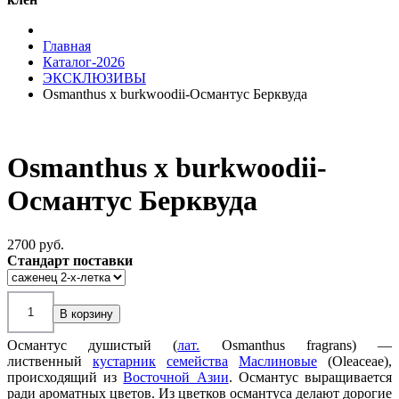
Главная
Каталог-2026
ЭКСКЛЮЗИВЫ
Osmanthus x burkwoodii-Османтус Берквуда
Osmanthus x burkwoodii-
Османтус Берквуда
2700 pуб.
Стандарт поставки
Османтус душистый (
лат.
Osmanthus fragrans
) —
лиственный
кустарник
семейства
Маслиновые
(
Oleaceae
),
происходящий из
Восточной Азии
. Османтус выращивается
ради ароматных цветов. Из цветков османтуса делают дорогие