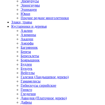
Эремурусы
Эрингиумы
Эхинацеи
Юкки
Прочие редкие многолетники
Злаки, травы
Кустарники и деревья
Азалии
Азимины
Акации
Аморфа
Багрянник
Береза
Бересклеты
Боярышник
Будлеи
Бундук
Вейгелы
Галезия (Ландышевое дерево)
Гамамелисы
Гибискусы сирийские
Гинкго
Гледичия
Давидия (Платочное дерево)
Дафны