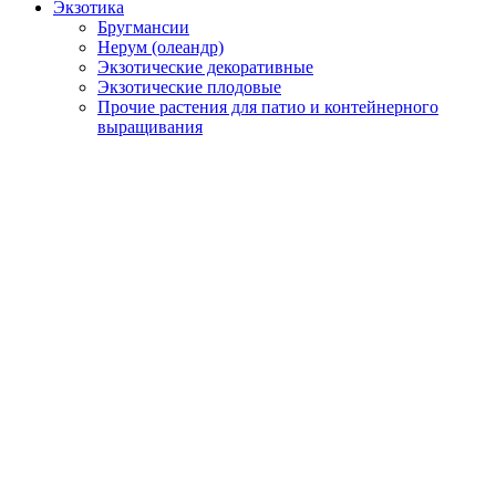
Экзотика
Бругмансии
Нерум (олеандр)
Экзотические декоративные
Экзотические плодовые
Прочие растения для патио и контейнерного
выращивания