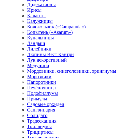
Додекатионы
Ирисы
Каланты
Калужницы
Колокольчик («Campanula»)
Копытень («Asarum»)
Купальницы
Ландыш
Лилейники
Люпины Вест Кантри
Лук декоративный
Медуница
Мордовники, синеголовники, эрингиумы
Морозники
Папоротники
Печёночница
Подофиллумы
Примулы
Садовые орхидеи
Сангвинария
Солидаго
Традесканция
Триллиумы
Трициртисы
Тысячелистник