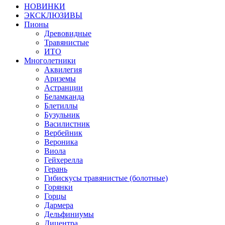
НОВИНКИ
ЭКСКЛЮЗИВЫ
Пионы
Древовидные
Травянистые
ИТО
Многолетники
Аквилегия
Ариземы
Астранции
Беламканда
Блетиллы
Бузульник
Василистник
Вербейник
Вероника
Виола
Гейхерелла
Герань
Гибискусы травянистые (болотные)
Горянки
Горцы
Дармера
Дельфиниумы
Дицентра