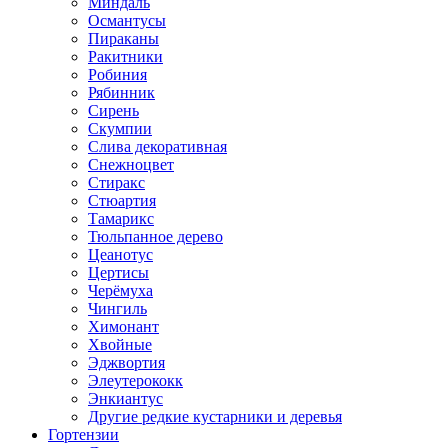
Миндаль
Османтусы
Пираканы
Ракитники
Робиния
Рябинник
Сирень
Скумпии
Слива декоративная
Снежноцвет
Стиракс
Стюартия
Тамарикс
Тюльпанное дерево
Цеанотус
Цертисы
Черёмуха
Чингиль
Химонант
Хвойные
Эджвортия
Элеутерококк
Энкиантус
Другие редкие кустарники и деревья
Гортензии