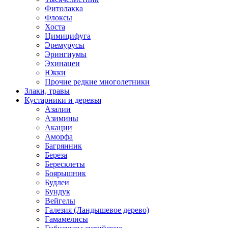
Фитолакка
Флоксы
Хоста
Цимицифуга
Эремурусы
Эрингиумы
Эхинацеи
Юкки
Прочие редкие многолетники
Злаки, травы
Кустарники и деревья
Азалии
Азимины
Акации
Аморфа
Багрянник
Береза
Бересклеты
Боярышник
Будлеи
Бундук
Вейгелы
Галезия (Ландышевое дерево)
Гамамелисы