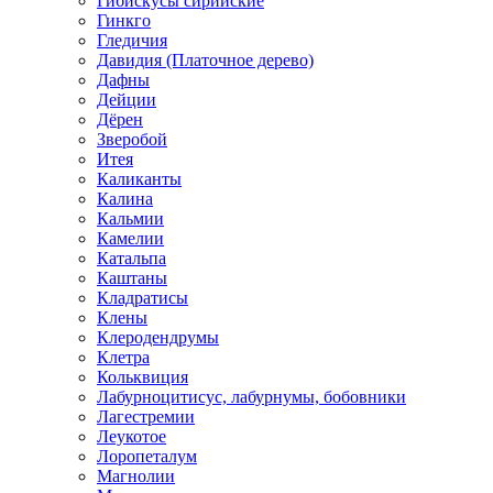
Гибискусы сирийские
Гинкго
Гледичия
Давидия (Платочное дерево)
Дафны
Дейции
Дёрен
Зверобой
Итея
Каликанты
Калина
Кальмии
Камелии
Катальпа
Каштаны
Кладратисы
Клены
Клеродендрумы
Клетра
Кольквиция
Лабурноцитисус, лабурнумы, бобовники
Лагестремии
Леукотое
Лоропеталум
Магнолии