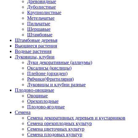
Древовидные
Дуболистные
Крупнолистные
Метельчатые
Пильчатые
Шершавые
Штамбовые
Штамбовые деревья
Вьющиеся растения
Водные растения
Луковицы, клубни
Луки декоративные (аллиумы)
Оксалисы (кислицы)
Плейоне (орхидеи)
Рябчики(Фритилярия)
Луковицы и клубни разные
Плодово-овощные
Овощные
Орехоплодные
Плодово-ягодные
Семена
Семена декоративных деревьев и кустарников
Семена орехоплодных культур
Семена цветочных культур
Семена плодовых культур