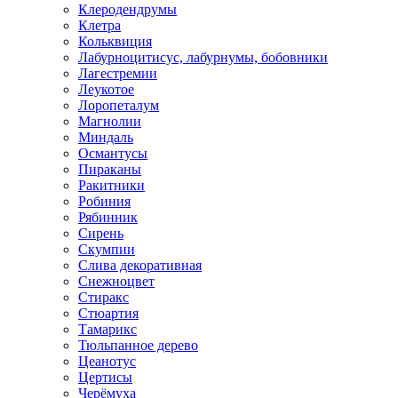
Клеродендрумы
Клетра
Кольквиция
Лабурноцитисус, лабурнумы, бобовники
Лагестремии
Леукотое
Лоропеталум
Магнолии
Миндаль
Османтусы
Пираканы
Ракитники
Робиния
Рябинник
Сирень
Скумпии
Слива декоративная
Снежноцвет
Стиракс
Стюартия
Тамарикс
Тюльпанное дерево
Цеанотус
Цертисы
Черёмуха