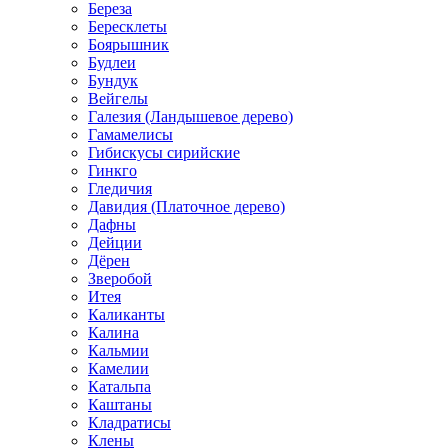
Береза
Бересклеты
Боярышник
Будлеи
Бундук
Вейгелы
Галезия (Ландышевое дерево)
Гамамелисы
Гибискусы сирийские
Гинкго
Гледичия
Давидия (Платочное дерево)
Дафны
Дейции
Дёрен
Зверобой
Итея
Каликанты
Калина
Кальмии
Камелии
Катальпа
Каштаны
Кладратисы
Клены