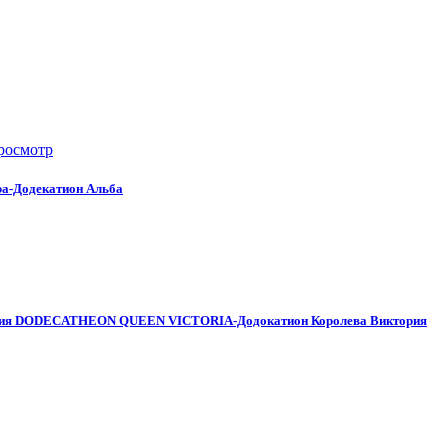
росмотр
ba-Додекатион Альба
ия
DODECATHEON QUEEN VICTORIA-Додокатион Королева Виктория