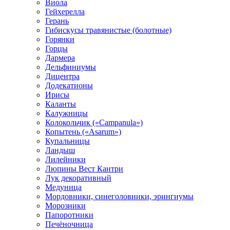
Виола
Гейхерелла
Герань
Гибискусы травянистые (болотные)
Горянки
Горцы
Дармера
Дельфиниумы
Дицентра
Додекатионы
Ирисы
Каланты
Калужницы
Колокольчик («Campanula»)
Копытень («Asarum»)
Купальницы
Ландыш
Лилейники
Люпины Вест Кантри
Лук декоративный
Медуница
Мордовники, синеголовники, эрингиумы
Морозники
Папоротники
Печёночница