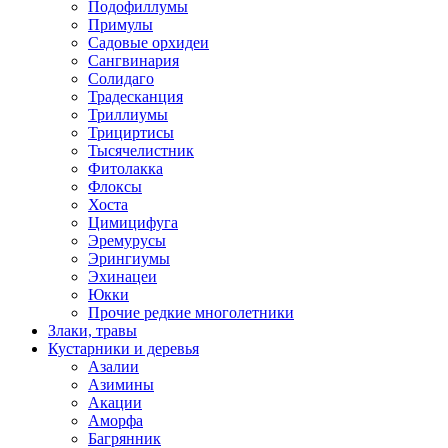
Подофиллумы
Примулы
Садовые орхидеи
Сангвинария
Солидаго
Традесканция
Триллиумы
Трициртисы
Тысячелистник
Фитолакка
Флоксы
Хоста
Цимицифуга
Эремурусы
Эрингиумы
Эхинацеи
Юкки
Прочие редкие многолетники
Злаки, травы
Кустарники и деревья
Азалии
Азимины
Акации
Аморфа
Багрянник