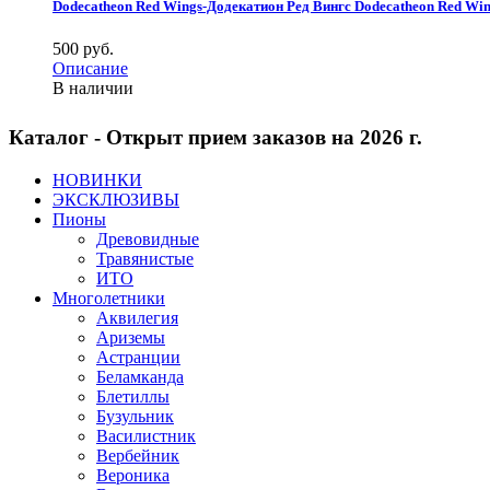
Dodecatheon Red Wings-Додекатион Ред Вингс
Dodecatheon Red Win
500 pуб.
Описание
В наличии
Каталог - Открыт прием заказов на 2026 г.
НОВИНКИ
ЭКСКЛЮЗИВЫ
Пионы
Древовидные
Травянистые
ИТО
Многолетники
Аквилегия
Ариземы
Астранции
Беламканда
Блетиллы
Бузульник
Василистник
Вербейник
Вероника