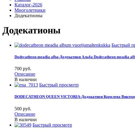
Каталог-2026
Многолетники
Додекатионы
Додекатионы
Быстрый п
Dodecatheon meadia alba-Додекатион Альба
Dodecatheon meadia al
700 pуб.
Описание
В наличии
Быстрый просмотр
DODECATHEON QUEEN VICTORIA-Додокатион Королева Виктор
500 pуб.
Описание
В наличии
Быстрый просмотр