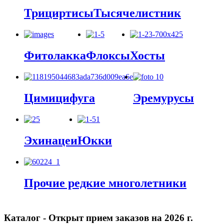
Трициртисы
Тысячелистник
Фитолакка
Флоксы
Хосты
Цимицифуга
Эремурусы
Эхинацеи
Юкки
Прочие редкие многолетники
Каталог - Открыт прием заказов на 2026 г.