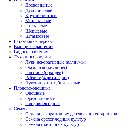
Древовидные
Дуболистные
Крупнолистные
Метельчатые
Пильчатые
Шершавые
Штамбовые
Штамбовые деревья
Вьющиеся растения
Водные растения
Луковицы, клубни
Луки декоративные (аллиумы)
Оксалисы (кислицы)
Плейоне (орхидеи)
Рябчики(Фритилярия)
Луковицы и клубни разные
Плодово-овощные
Овощные
Орехоплодные
Плодово-ягодные
Семена
Семена декоративных деревьев и кустарников
Семена орехоплодных культур
Семена цветочных культур