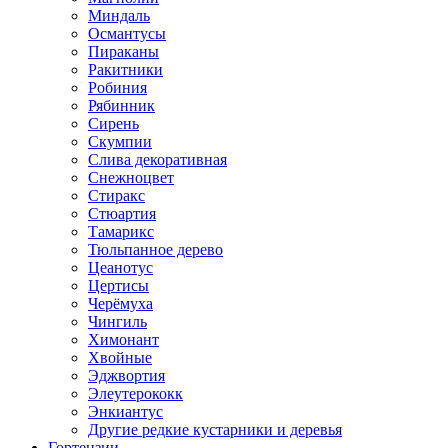
Миндаль
Османтусы
Пираканы
Ракитники
Робиния
Рябинник
Сирень
Скумпии
Слива декоративная
Снежноцвет
Стиракс
Стюартия
Тамарикс
Тюльпанное дерево
Цеанотус
Цертисы
Черёмуха
Чингиль
Химонант
Хвойные
Эджвортия
Элеутерококк
Энкиантус
Другие редкие кустарники и деревья
Гортензии