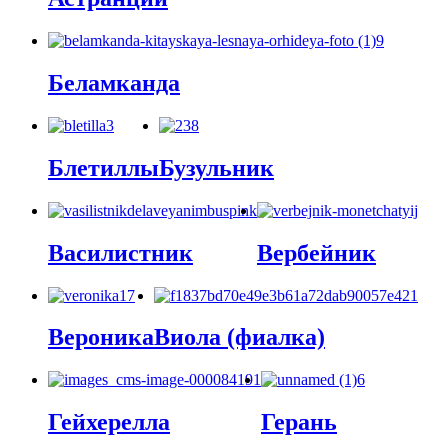
Беламканда
Блетиллы
Бузульник
Василистник
Вербейник
Вероника
Виола (фиалка)
Гейхерелла
Герань