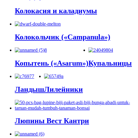
Колокасия и каладиумы
Колокольчик («Campanula»)
Копытень («Asarum»)
Купальницы
Ландыш
Лилейники
Люпины Вест Кантри