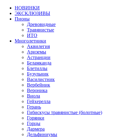
НОВИНКИ
ЭКСКЛЮЗИВЫ
Пионы
Древовидные
Травянистые
ИТО
Многолетники
Аквилегия
Ариземы
Астранции
Беламканда
Блетиллы
Бузульник
Василистник
Вербейник
Вероника
Виола
Гейхерелла
Герань
Гибискусы травянистые (болотные)
Горянки
Горцы
Дармера
Дельфиниумы