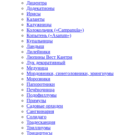
Дицентра
Додекатионы
Ирисы
Каланты
Калужницы
Колокольчик («Campanula»)
Копытень («Asarum»)
Купальницы
Ландыш
Лилейники
Люпины Вест Кантри
Лук декоративный
Медуница
Мордовники, синеголовники, эрингиумы
Морозники
Папоротники
Печёночница
Подофиллумы
Примулы
Садовые орхидеи
Сангвинария
Солидаго
Традесканция
Триллиумы
Трициртисы