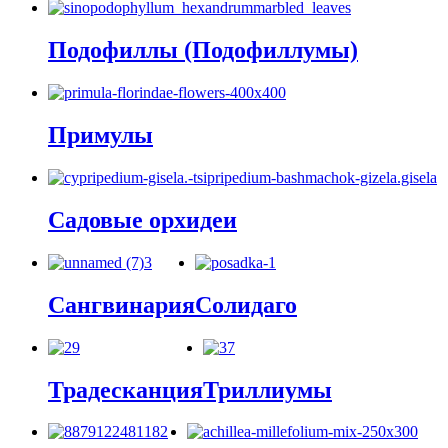
Подофиллы (Подофиллумы)
Примулы
Садовые орхидеи
Сангвинария
Солидаго
Традесканция
Триллиумы