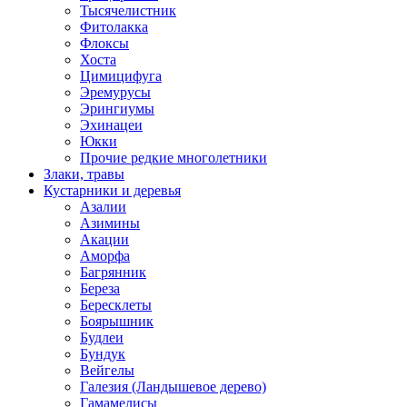
Тысячелистник
Фитолакка
Флоксы
Хоста
Цимицифуга
Эремурусы
Эрингиумы
Эхинацеи
Юкки
Прочие редкие многолетники
Злаки, травы
Кустарники и деревья
Азалии
Азимины
Акации
Аморфа
Багрянник
Береза
Бересклеты
Боярышник
Будлеи
Бундук
Вейгелы
Галезия (Ландышевое дерево)
Гамамелисы