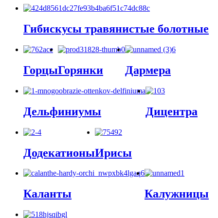
Гибискусы травянистые болотные
Горцы
Горянки
Дармера
Дельфиниумы
Дицентра
Додекатионы
Ирисы
Каланты
Калужницы