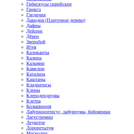
Гибискусы сирийские
Гинкго
Гледичия
Давидия (Платочное дерево)
Дафны
Дейции
Дёрен
Зверобой
Итея
Каликанты
Калина
Кальмии
Камелии
Катальпа
Каштаны
Кладратисы
Клены
Клеродендрумы
Клетра
Кольквиция
Лабурноцитисус, лабурнумы, бобовники
Лагестремии
Леукотое
Лоропеталум
Магнолии