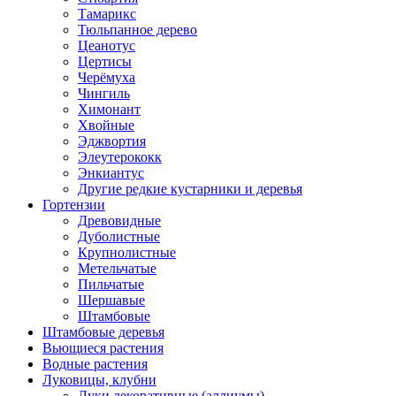
Тамарикс
Тюльпанное дерево
Цеанотус
Цертисы
Черёмуха
Чингиль
Химонант
Хвойные
Эджвортия
Элеутерококк
Энкиантус
Другие редкие кустарники и деревья
Гортензии
Древовидные
Дуболистные
Крупнолистные
Метельчатые
Пильчатые
Шершавые
Штамбовые
Штамбовые деревья
Вьющиеся растения
Водные растения
Луковицы, клубни
Луки декоративные (аллиумы)