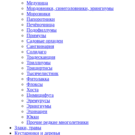
Медуница
Мордовники, синеголовники, эрингиумы
Морозники
Папоротники
Печёночница
Подофиллумы
Примулы
Садовые орхидеи
Сангвинария
Солидаго
Традесканция
Триллиумы
Трициртисы
Тысячелистник
Фитолакка
Флоксы
Хоста
Цимицифуга
Эремурусы
Эрингиумы
Эхинацеи
Юкки
Прочие редкие многолетники
Злаки, травы
Кустарники и деревья