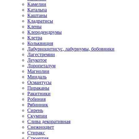
Камелии
Катальпа
Каштаны
Кладратисы
Клены
Клеродендрумы
Клетра
Кольквиция
Лабурноцитисус, лабурнумы, бобовники
Лагестремии
Леукотое
Лоропеталум
Магнолии
Миндаль
Османтусы
Пираканы
Ракитники
Робиния
Рябинник
Сирень
Скумпии
Слива декоративная
Снежноцвет
Стиракс
Стюартия