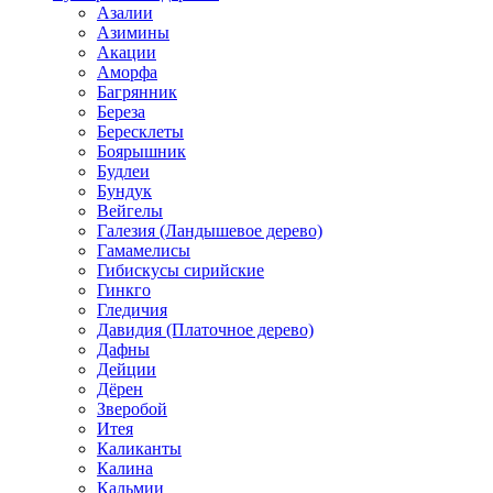
Азалии
Азимины
Акации
Аморфа
Багрянник
Береза
Бересклеты
Боярышник
Будлеи
Бундук
Вейгелы
Галезия (Ландышевое дерево)
Гамамелисы
Гибискусы сирийские
Гинкго
Гледичия
Давидия (Платочное дерево)
Дафны
Дейции
Дёрен
Зверобой
Итея
Каликанты
Калина
Кальмии