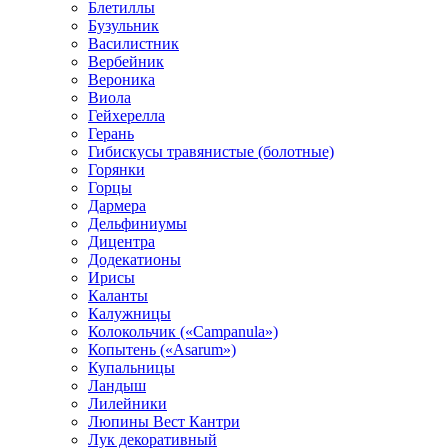
Блетиллы
Бузульник
Василистник
Вербейник
Вероника
Виола
Гейхерелла
Герань
Гибискусы травянистые (болотные)
Горянки
Горцы
Дармера
Дельфиниумы
Дицентра
Додекатионы
Ирисы
Каланты
Калужницы
Колокольчик («Campanula»)
Копытень («Asarum»)
Купальницы
Ландыш
Лилейники
Люпины Вест Кантри
Лук декоративный