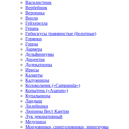
Василистник
Вербейник
Вероника
Виола
Гейхерелла
Герань
Гибискусы травянистые (болотные)
Горянки
Горцы
Дармера
Дельфиниумы
Дицентра
Додекатионы
Ирисы
Каланты
Калужницы
Колокольчик («Campanula»)
Копытень («Asarum»)
Купальницы
Ландыш
Лилейники
Люпины Вест Кантри
Лук декоративный
Медуница
Мордовники, синеголовники, эрингиумы