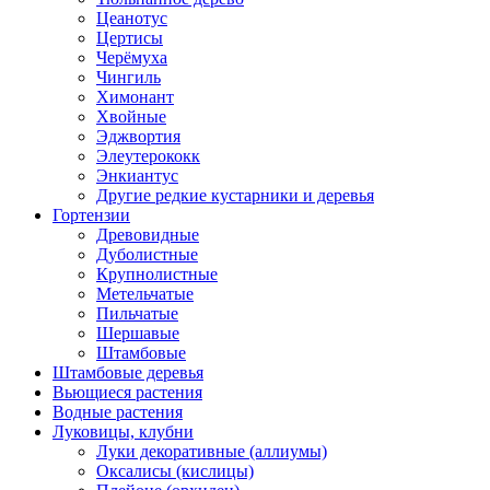
Цеанотус
Цертисы
Черёмуха
Чингиль
Химонант
Хвойные
Эджвортия
Элеутерококк
Энкиантус
Другие редкие кустарники и деревья
Гортензии
Древовидные
Дуболистные
Крупнолистные
Метельчатые
Пильчатые
Шершавые
Штамбовые
Штамбовые деревья
Вьющиеся растения
Водные растения
Луковицы, клубни
Луки декоративные (аллиумы)
Оксалисы (кислицы)