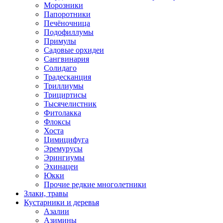
Морозники
Папоротники
Печёночница
Подофиллумы
Примулы
Садовые орхидеи
Сангвинария
Солидаго
Традесканция
Триллиумы
Трициртисы
Тысячелистник
Фитолакка
Флоксы
Хоста
Цимицифуга
Эремурусы
Эрингиумы
Эхинацеи
Юкки
Прочие редкие многолетники
Злаки, травы
Кустарники и деревья
Азалии
Азимины