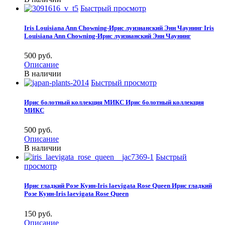
Быстрый просмотр
Iris Louisiana Ann Chowning-Ирис луизианский Энн Чаунинг
Iris
Louisiana Ann Chowning-Ирис луизианский Энн Чаунинг
500 pуб.
Описание
В наличии
Быстрый просмотр
Ирис болотный коллекция МИКС
Ирис болотный коллекция
МИКС
500 pуб.
Описание
В наличии
Быстрый
просмотр
Ирис гладкий Розе Куин-Iris laevigata Rose Queen
Ирис гладкий
Розе Куин-Iris laevigata Rose Queen
150 pуб.
Описание