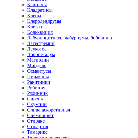
Каштаны
Кладратисы
Клены
Клеродендрумы
Клетра
Кольквиция
Лабурноцитисус, лабурнумы, бобовники
Лагестремии
Леукотое
Лоропеталум
Магнолии
Миндаль
Османтусы
Пираканы
Ракитники
Робиния
Рябинник
Сирень
Скумпии
Слива декоративная
Снежноцвет
Стиракс
Стюартия
Тамарикс
Тюльпанное дерево