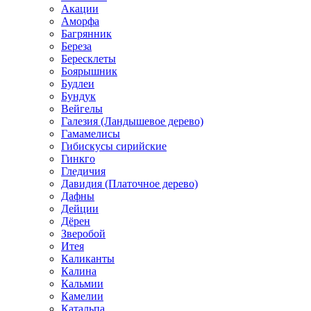
Акации
Аморфа
Багрянник
Береза
Бересклеты
Боярышник
Будлеи
Бундук
Вейгелы
Галезия (Ландышевое дерево)
Гамамелисы
Гибискусы сирийские
Гинкго
Гледичия
Давидия (Платочное дерево)
Дафны
Дейции
Дёрен
Зверобой
Итея
Каликанты
Калина
Кальмии
Камелии
Катальпа