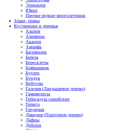
Эхинацеи
Юкки
Прочие редкие многолетники
Злаки, травы
Кустарники и деревья
Азалии
Азимины
Акации
Аморфа
Багрянник
Береза
Бересклеты
Боярышник
Будлеи
Бундук
Вейгелы
Галезия (Ландышевое дерево)
Гамамелисы
Гибискусы сирийские
Гинкго
Гледичия
Давидия (Платочное дерево)
Дафны
Дейции