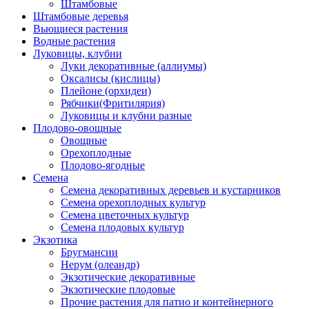
Штамбовые
Штамбовые деревья
Вьющиеся растения
Водные растения
Луковицы, клубни
Луки декоративные (аллиумы)
Оксалисы (кислицы)
Плейоне (орхидеи)
Рябчики(Фритилярия)
Луковицы и клубни разные
Плодово-овощные
Овощные
Орехоплодные
Плодово-ягодные
Семена
Семена декоративных деревьев и кустарников
Семена орехоплодных культур
Семена цветочных культур
Семена плодовых культур
Экзотика
Бругмансии
Нерум (олеандр)
Экзотические декоративные
Экзотические плодовые
Прочие растения для патио и контейнерного