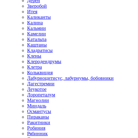
Дёрен
Зверобой
Итея
Каликанты
Калина
Кальмии
Камелии
Катальпа
Каштаны
Кладратисы
Клены
Клеродендрумы
Клетра
Кольквиция
Лабурноцитисус, лабурнумы, бобовники
Лагестремии
Леукотое
Лоропеталум
Магнолии
Миндаль
Османтусы
Пираканы
Ракитники
Робиния
Рябинник