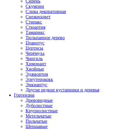
Сирень
Скумпии
Слива декоративная
Снежноцвет
Стиракс
Стюартия
Тамарикс
Тюльпанное дерево
Цеанотус
Цертисы
Черёмуха
Чингиль
Химонант
Хвойные
Эджвортия
Элеутерококк
Энкиантус
Другие редкие кустарники и деревья
Гортензии
Древовидные
Дуболистные
Крупнолистные
Метельчатые
Пильчатые
Шершавые