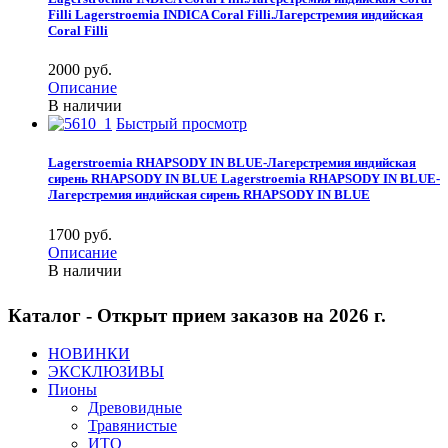
Filli
Lagerstroemia INDICA Сoral Filli.Лагерстремия индийская
Сoral Filli
2000 pуб.
Описание
В наличии
Быстрый просмотр
Lagerstroemia RHAPSODY IN BLUE-Лагерстремия индийская
сирень RHAPSODY IN BLUE
Lagerstroemia RHAPSODY IN BLUE-
Лагерстремия индийская сирень RHAPSODY IN BLUE
1700 pуб.
Описание
В наличии
Каталог - Открыт прием заказов на 2026 г.
НОВИНКИ
ЭКСКЛЮЗИВЫ
Пионы
Древовидные
Травянистые
ИТО