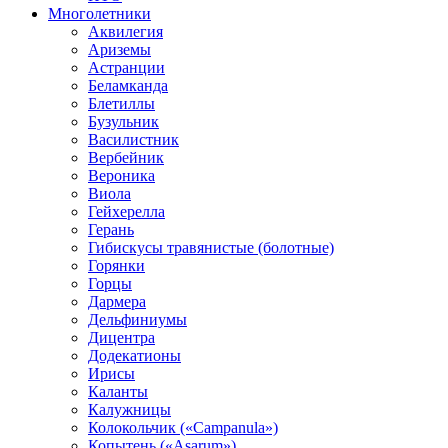
Многолетники
Аквилегия
Ариземы
Астранции
Беламканда
Блетиллы
Бузульник
Василистник
Вербейник
Вероника
Виола
Гейхерелла
Герань
Гибискусы травянистые (болотные)
Горянки
Горцы
Дармера
Дельфиниумы
Дицентра
Додекатионы
Ирисы
Каланты
Калужницы
Колокольчик («Campanula»)
Копытень («Asarum»)