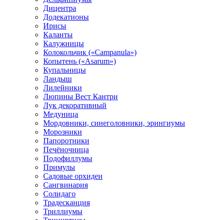
Дицентра
Додекатионы
Ирисы
Каланты
Калужницы
Колокольчик («Campanula»)
Копытень («Asarum»)
Купальницы
Ландыш
Лилейники
Люпины Вест Кантри
Лук декоративный
Медуница
Мордовники, синеголовники, эрингиумы
Морозники
Папоротники
Печёночница
Подофиллумы
Примулы
Садовые орхидеи
Сангвинария
Солидаго
Традесканция
Триллиумы