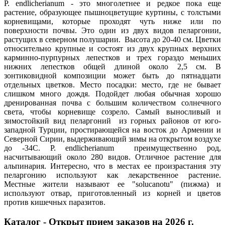
P. endlicherianum - это многолетнее и редкое пока еще
растение, образующее пышноцветущие куртины, с толстыми
корневищами, которые проходят чуть ниже или по
поверхности почвы. Это один из двух видов пеларгонии,
растущих в северном полушарии. Высота до 20-40 см. Цветки
относительно крупные и состоят из двух крупных верхних
карминно-пурпурных лепестков и трех гораздо меньших
нижних лепестков общей длиной около 2,5 см. В
зонтиковидной композиции может быть до пятнадцати
отдельных цветков. Место посадки: место, где не бывает
слишком много дождя. Подойдет любая обычная хорошо
дренированная почва с большим количеством солнечного
света, чтобы корневище созрело. Самый выносливый и
зимостойкий вид пеларгоний из горных районов от юго-
западной Турции, простирающейся на восток до Армении и
Северной Сирии, выдерживающий зимы на открытом воздухе
до -34С. P. endlicherianum преимущественно род,
насчитывающий около 280 видов. Отличное растение для
альпинария. Интересно, что в местах ее произрастания эту
пеларгонию используют как лекарственное растение.
Местные жители называют ее "solucanotu" (пижма) и
используют отвар, приготовленный из корней и цветов
против кишечных паразитов.
Каталог - Открыт прием заказов на 2026 г.