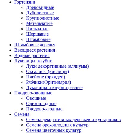
Гортензии
Древовидные
Дуболистные
Крупнолистные
Метельчатые
Пильчатые
Шершавые
Штамбовые
Штамбовые деревья
Вьющиеся растения
Водные растения
Луковицы, клубни
Луки декоративные (аллиумы)
Оксалисы (кислицы)
Плейоне (орхидеи)
Рябчики(Фритилярия)
Луковицы и клубни разные
Плодово-овощные
Овощные
Орехоплодные
Плодово-ягодные
Семена
Семена декоративных деревьев и кустарников
Семена орехоплодных культур
Семена цветочных культур