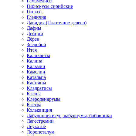
Гамамелисы
Гибискусы сирийские
Гинкго
Гледичия
Давидия (Платочное дерево)
Дафны
Дейции
Дёрен
Зверобой
Итея
Каликанты
Калина
Кальмии
Камелии
Катальпа
Каштаны
Кладратисы
Клены
Клеродендрумы
Клетра
Кольквиция
Лабурноцитисус, лабурнумы, бобовники
Лагестремии
Леукотое
Лоропеталум