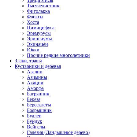
Трициртисы
Тысячелистник
Фитолакка
Флоксы
Хоста
Цимицифуга
Эремурусы
Эрингиумы
Эхинацеи
Юкки
Прочие редкие многолетники
Злаки, травы
Кустарники и деревья
Азалии
Азимины
Акации
Аморфа
Багрянник
Береза
Бересклеты
Боярышник
Будлеи
Бундук
Вейгелы
Галезия (Ландышевое дерево)