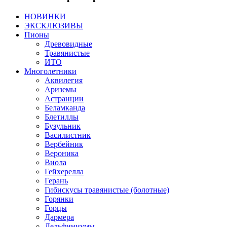
НОВИНКИ
ЭКСКЛЮЗИВЫ
Пионы
Древовидные
Травянистые
ИТО
Многолетники
Аквилегия
Ариземы
Астранции
Беламканда
Блетиллы
Бузульник
Василистник
Вербейник
Вероника
Виола
Гейхерелла
Герань
Гибискусы травянистые (болотные)
Горянки
Горцы
Дармера
Дельфиниумы