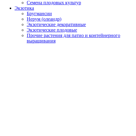
Семена плодовых культур
Экзотика
Бругмансии
Нерум (олеандр)
Экзотические декоративные
Экзотические плодовые
Прочие растения для патио и контейнерного
выращивания