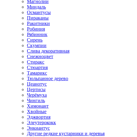
Магнолии
Миндаль
Османтусы
Пираканы
Ракитники
Робиния
Рябинник
Сирень
Скумпии
Слива декоративная
Снежноцвет
Стиракс
Стюартия
Тамарикс
Тюльпанное дерево
Цеанотус
Цертисы
Черёмуха
Чингиль
Химонант
Хвойные
Эджвортия
Элеутерококк
Энкиантус
Другие редкие кустарники и деревья