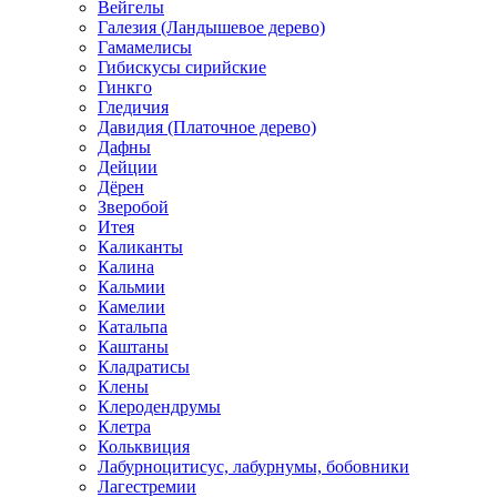
Вейгелы
Галезия (Ландышевое дерево)
Гамамелисы
Гибискусы сирийские
Гинкго
Гледичия
Давидия (Платочное дерево)
Дафны
Дейции
Дёрен
Зверобой
Итея
Каликанты
Калина
Кальмии
Камелии
Катальпа
Каштаны
Кладратисы
Клены
Клеродендрумы
Клетра
Кольквиция
Лабурноцитисус, лабурнумы, бобовники
Лагестремии