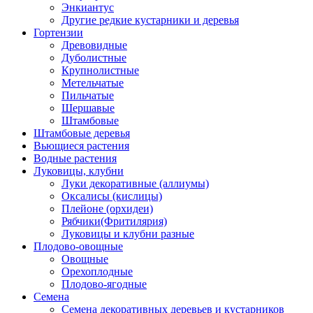
Энкиантус
Другие редкие кустарники и деревья
Гортензии
Древовидные
Дуболистные
Крупнолистные
Метельчатые
Пильчатые
Шершавые
Штамбовые
Штамбовые деревья
Вьющиеся растения
Водные растения
Луковицы, клубни
Луки декоративные (аллиумы)
Оксалисы (кислицы)
Плейоне (орхидеи)
Рябчики(Фритилярия)
Луковицы и клубни разные
Плодово-овощные
Овощные
Орехоплодные
Плодово-ягодные
Семена
Семена декоративных деревьев и кустарников