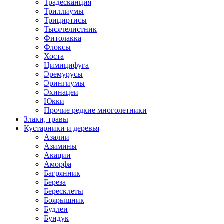
Традесканция
Триллиумы
Трициртисы
Тысячелистник
Фитолакка
Флоксы
Хоста
Цимицифуга
Эремурусы
Эрингиумы
Эхинацеи
Юкки
Прочие редкие многолетники
Злаки, травы
Кустарники и деревья
Азалии
Азимины
Акации
Аморфа
Багрянник
Береза
Бересклеты
Боярышник
Будлеи
Бундук