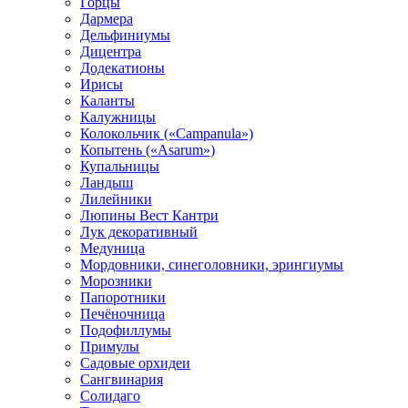
Горцы
Дармера
Дельфиниумы
Дицентра
Додекатионы
Ирисы
Каланты
Калужницы
Колокольчик («Campanula»)
Копытень («Asarum»)
Купальницы
Ландыш
Лилейники
Люпины Вест Кантри
Лук декоративный
Медуница
Мордовники, синеголовники, эрингиумы
Морозники
Папоротники
Печёночница
Подофиллумы
Примулы
Садовые орхидеи
Сангвинария
Солидаго