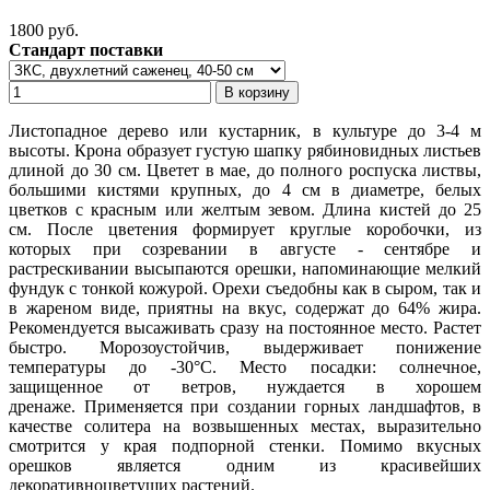
1800 pуб.
Стандарт поставки
Листопадное дерево или кустарник, в культуре до 3-4 м
высоты. Крона образует густую шапку рябиновидных листьев
длиной до 30 см. Цветет в мае, до полного роспуска листвы,
большими кистями крупных, до 4 см в диаметре, белых
цветков с красным или желтым зевом. Длина кистей до 25
см. После цветения формирует круглые коробочки, из
которых при созревании в августе - сентябре и
растрескивании высыпаются орешки, напоминающие мелкий
фундук с тонкой кожурой. Орехи съедобны как в сыром, так и
в жареном виде, приятны на вкус, содержат до 64% жира.
Рекомендуется высаживать сразу на постоянное место. Растет
быстро. Морозоустойчив, выдерживает понижение
температуры до -30°C. Место посадки: солнечное,
защищенное от ветров, нуждается в хорошем
дренаже. Применяется при создании горных ландшафтов, в
качестве солитера на возвышенных местах, выразительно
смотрится у края подпорной стенки. Помимо вкусных
орешков является одним из красивейших
декоративноцветущих растений.