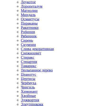
Леукотое
Лоропеталум
Магнолии
Миндаль
Османтусы
Пираканы
Ракитники
Робиния
Рябинник
Сирень
Скумпии
Слива декоративная
Снежноцвет
Стиракс
Стюартия
Тамарикс
Тюльпанное дерево
Цеанотус
Цертисы
Черёмуха
Чингиль
Химонант
Хвойные
Эджвортия
Элеутерококк