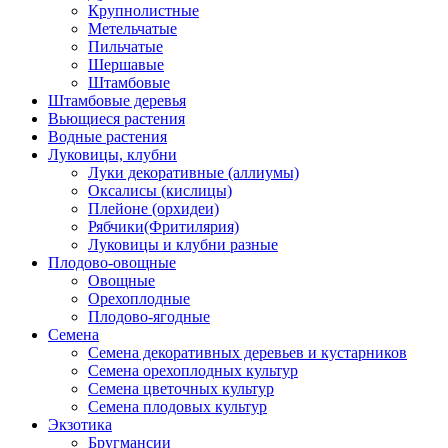
Крупнолистные
Метельчатые
Пильчатые
Шершавые
Штамбовые
Штамбовые деревья
Вьющиеся растения
Водные растения
Луковицы, клубни
Луки декоративные (аллиумы)
Оксалисы (кислицы)
Плейоне (орхидеи)
Рябчики(Фритилярия)
Луковицы и клубни разные
Плодово-овощные
Овощные
Орехоплодные
Плодово-ягодные
Семена
Семена декоративных деревьев и кустарников
Семена орехоплодных культур
Семена цветочных культур
Семена плодовых культур
Экзотика
Бругмансии