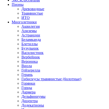
ЭКСКЛЮЗИВЫ
Пионы
Древовидные
Травянистые
ИТО
Многолетники
Аквилегия
Ариземы
Астранции
Беламканда
Блетиллы
Бузульник
Василистник
Вербейник
Вероника
Виола
Гейхерелла
Герань
Гибискусы травянистые (болотные)
Горянки
Горцы
Дармера
Дельфиниумы
Дицентра
Додекатионы