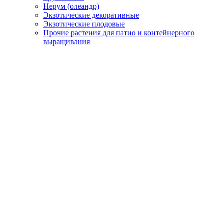
Нерум (олеандр)
Экзотические декоративные
Экзотические плодовые
Прочие растения для патио и контейнерного
выращивания