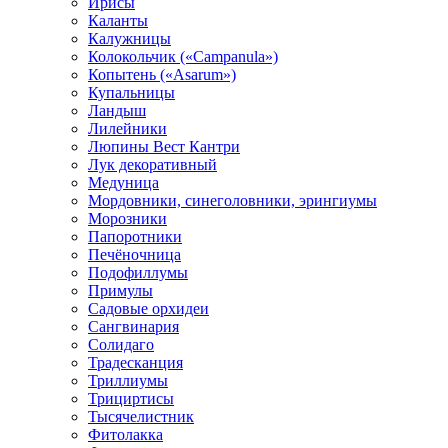
Ирисы
Каланты
Калужницы
Колокольчик («Campanula»)
Копытень («Asarum»)
Купальницы
Ландыш
Лилейники
Люпины Вест Кантри
Лук декоративный
Медуница
Мордовники, синеголовники, эрингиумы
Морозники
Папоротники
Печёночница
Подофиллумы
Примулы
Садовые орхидеи
Сангвинария
Солидаго
Традесканция
Триллиумы
Трициртисы
Тысячелистник
Фитолакка