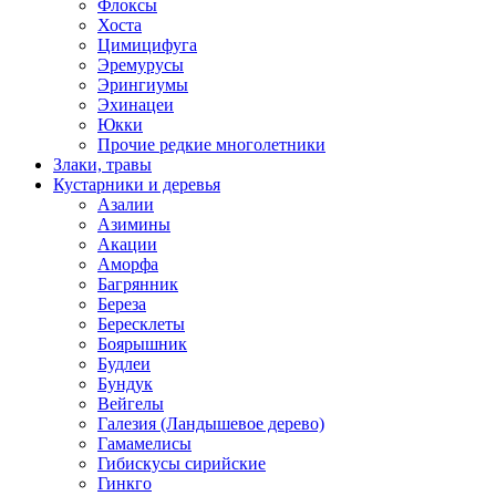
Флоксы
Хоста
Цимицифуга
Эремурусы
Эрингиумы
Эхинацеи
Юкки
Прочие редкие многолетники
Злаки, травы
Кустарники и деревья
Азалии
Азимины
Акации
Аморфа
Багрянник
Береза
Бересклеты
Боярышник
Будлеи
Бундук
Вейгелы
Галезия (Ландышевое дерево)
Гамамелисы
Гибискусы сирийские
Гинкго