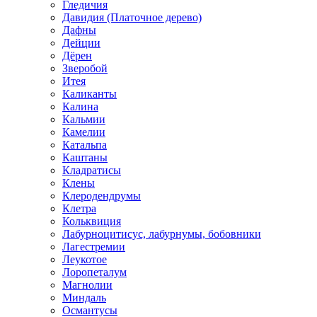
Гледичия
Давидия (Платочное дерево)
Дафны
Дейции
Дёрен
Зверобой
Итея
Каликанты
Калина
Кальмии
Камелии
Катальпа
Каштаны
Кладратисы
Клены
Клеродендрумы
Клетра
Кольквиция
Лабурноцитисус, лабурнумы, бобовники
Лагестремии
Леукотое
Лоропеталум
Магнолии
Миндаль
Османтусы