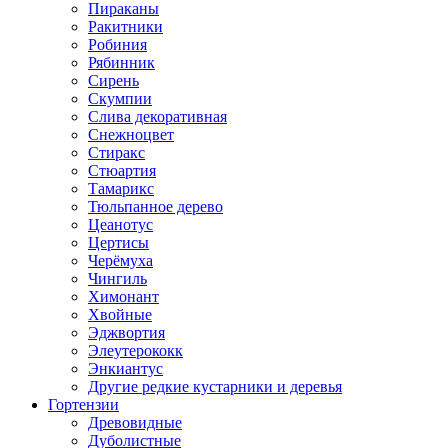
Пираканы
Ракитники
Робиния
Рябинник
Сирень
Скумпии
Слива декоративная
Снежноцвет
Стиракс
Стюартия
Тамарикс
Тюльпанное дерево
Цеанотус
Цертисы
Черёмуха
Чингиль
Химонант
Хвойные
Эджвортия
Элеутерококк
Энкиантус
Другие редкие кустарники и деревья
Гортензии
Древовидные
Дуболистные