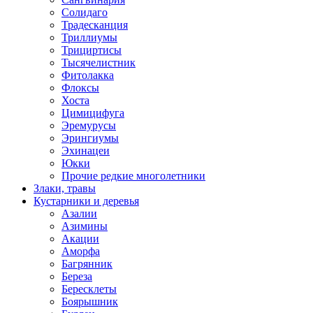
Солидаго
Традесканция
Триллиумы
Трициртисы
Тысячелистник
Фитолакка
Флоксы
Хоста
Цимицифуга
Эремурусы
Эрингиумы
Эхинацеи
Юкки
Прочие редкие многолетники
Злаки, травы
Кустарники и деревья
Азалии
Азимины
Акации
Аморфа
Багрянник
Береза
Бересклеты
Боярышник