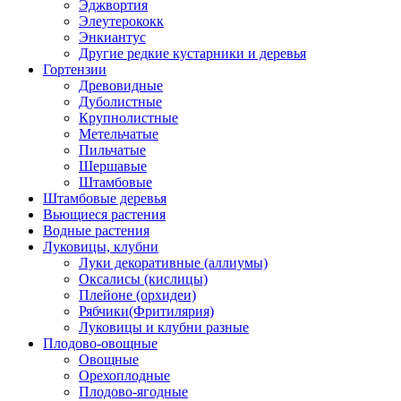
Эджвортия
Элеутерококк
Энкиантус
Другие редкие кустарники и деревья
Гортензии
Древовидные
Дуболистные
Крупнолистные
Метельчатые
Пильчатые
Шершавые
Штамбовые
Штамбовые деревья
Вьющиеся растения
Водные растения
Луковицы, клубни
Луки декоративные (аллиумы)
Оксалисы (кислицы)
Плейоне (орхидеи)
Рябчики(Фритилярия)
Луковицы и клубни разные
Плодово-овощные
Овощные
Орехоплодные
Плодово-ягодные