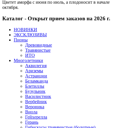
Цветет аморфа с июня по июль, а плодоносит в начале
октября.
Каталог - Открыт прием заказов на 2026 г.
НОВИНКИ
ЭКСКЛЮЗИВЫ
Пионы
Древовидные
Травянистые
ИТО
Многолетники
Аквилегия
Ариземы
Астранции
Беламканда
Блетиллы
Бузульник
Василистник
Вербейник
Вероника
Виола
Гейхерелла
Герань
Гибискусы травянистые (болотные)