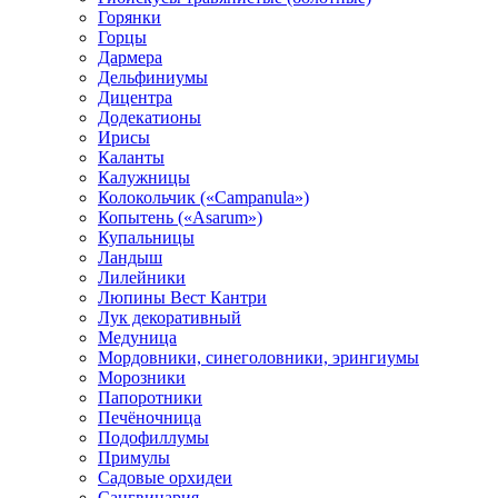
Горянки
Горцы
Дармера
Дельфиниумы
Дицентра
Додекатионы
Ирисы
Каланты
Калужницы
Колокольчик («Campanula»)
Копытень («Asarum»)
Купальницы
Ландыш
Лилейники
Люпины Вест Кантри
Лук декоративный
Медуница
Мордовники, синеголовники, эрингиумы
Морозники
Папоротники
Печёночница
Подофиллумы
Примулы
Садовые орхидеи
Сангвинария