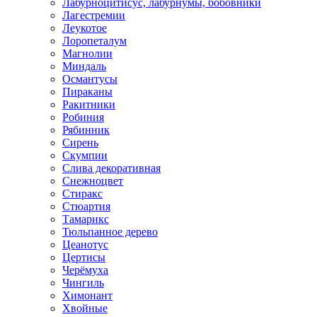
Лабурноцитисус, лабурнумы, бобовники
Лагестремии
Леукотое
Лоропеталум
Магнолии
Миндаль
Османтусы
Пираканы
Ракитники
Робиния
Рябинник
Сирень
Скумпии
Слива декоративная
Снежноцвет
Стиракс
Стюартия
Тамарикс
Тюльпанное дерево
Цеанотус
Цертисы
Черёмуха
Чингиль
Химонант
Хвойные