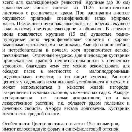
всего для коллекционеров редкостей.
Крупные (до 30 см)
ярко-зеленые листья состоят из 11-25 эллиптических
листочков с реснитчатым краем. При растирании листьев
ощущается приятный специфический запах эфирных
масел. Цветочные почки закладываются на побегах текущего
года, поэтому цветение ежегодное и обильное. В середине
июня появляются крупные (15 см) душистые темно-
пурпурные либо черно-фиолетовые соцветия с хорошо
заметными ярко-желтыми тычинками. Аморфа солнцелюбива
и нетребовательна к почвам, хотя предпочитает легкие,
песчанистые.
Отличный медонос. Для пчеловодов кустарник
привлекателен крайней непритязательностью к почвенных
условиям, благодаря чему его можно рекомендовать для
обсадки пасек в местностях с малоплодородными
подзолистыми почвами, и на тощих супесях. Растение
ценится у садоводов из-за высокой устойчивости к засухам и
может использоваться в качестве живой изгороди,
закрепления песчаных склонов, в каменистых садах. Аморфа
кустарниковая не только декоративное, но и как
лекарственное растение, т.к. обладает рядом полезных и
лечебных свойств. Аморфа весьма долговечна. Кустарник
зимостоек в средней полосе.
Особенности: Цветки достигают высоты 15 сантиметров,
имеют колосовидную форму и сине-фиолетовый оттенок.