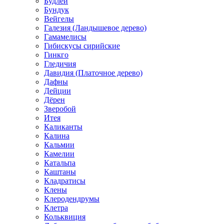
Будлеи
Бундук
Вейгелы
Галезия (Ландышевое дерево)
Гамамелисы
Гибискусы сирийские
Гинкго
Гледичия
Давидия (Платочное дерево)
Дафны
Дейции
Дёрен
Зверобой
Итея
Каликанты
Калина
Кальмии
Камелии
Катальпа
Каштаны
Кладратисы
Клены
Клеродендрумы
Клетра
Кольквиция