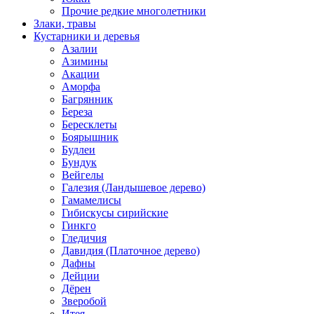
Прочие редкие многолетники
Злаки, травы
Кустарники и деревья
Азалии
Азимины
Акации
Аморфа
Багрянник
Береза
Бересклеты
Боярышник
Будлеи
Бундук
Вейгелы
Галезия (Ландышевое дерево)
Гамамелисы
Гибискусы сирийские
Гинкго
Гледичия
Давидия (Платочное дерево)
Дафны
Дейции
Дёрен
Зверобой
Итея