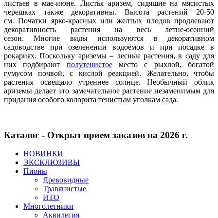
листьев в мае-июне. Листья аризем, сидящие на мясистых
черешках также декоративны. Высота растений 20-50
см. Початки ярко-красных или желтых плодов продлевают
декоративность растения на весь летне-осенний
сезон. Многие виды используются в декоративном
садоводстве при озеленении водоёмов и при посадке в
рокариях. Поскольку ариземы – лесные растения, в саду для
них подбирают
полутенистое
место с рыхлой, богатой
гумусом почвой, с кислой реакцией. Желательно, чтобы
растения освещало утреннее солнце. Необычный облик
ариземы делает это замечательное растение незаменимым для
придания особого колорита тенистым уголкам сада.
Каталог - Открыт прием заказов на 2026 г.
НОВИНКИ
ЭКСКЛЮЗИВЫ
Пионы
Древовидные
Травянистые
ИТО
Многолетники
Аквилегия