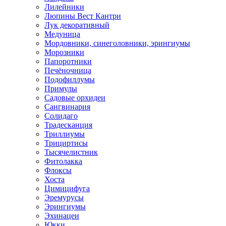
Лилейники
Люпины Вест Кантри
Лук декоративный
Медуница
Мордовники, синеголовники, эрингиумы
Морозники
Папоротники
Печёночница
Подофиллумы
Примулы
Садовые орхидеи
Сангвинария
Солидаго
Традесканция
Триллиумы
Трициртисы
Тысячелистник
Фитолакка
Флоксы
Хоста
Цимицифуга
Эремурусы
Эрингиумы
Эхинацеи
Юкки