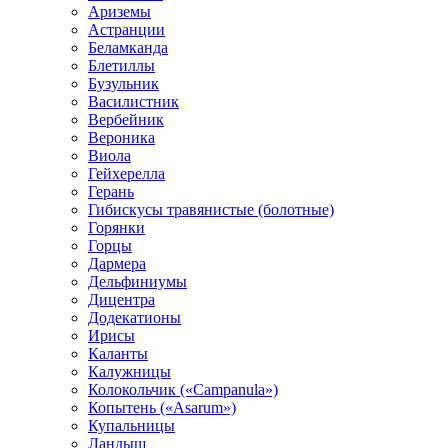
Ариземы
Астранции
Беламканда
Блетиллы
Бузульник
Василистник
Вербейник
Вероника
Виола
Гейхерелла
Герань
Гибискусы травянистые (болотные)
Горянки
Горцы
Дармера
Дельфиниумы
Дицентра
Додекатионы
Ирисы
Каланты
Калужницы
Колокольчик («Campanula»)
Копытень («Asarum»)
Купальницы
Ландыш