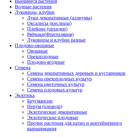
Вьющиеся растения
Водные растения
Луковицы, клубни
Луки декоративные (аллиумы)
Оксалисы (кислицы)
Плейоне (орхидеи)
Рябчики(Фритилярия)
Луковицы и клубни разные
Плодово-овощные
Овощные
Орехоплодные
Плодово-ягодные
Семена
Семена декоративных деревьев и кустарников
Семена орехоплодных культур
Семена цветочных культур
Семена плодовых культур
Экзотика
Бругмансии
Нерум (олеандр)
Экзотические декоративные
Экзотические плодовые
Прочие растения для патио и контейнерного
выращивания