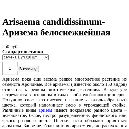
Arisaema candidissimum-
Аризема белоснежнейшая
250 pуб.
Стандарт поставки
Аризема пока еще весьма редкое многолетнее растение из
семейста Ароидные. Все ариземы ( известно около 150 видов)
относятся к редким экзотическим растениям. В культуре
встречаются в основном в садах любителей-коллекционеров.
Получило свое экзотическое название - лилия-кобра из-за
цветка, который напоминает змею в угрожающей стойке.
Различные виды
аризем
имеют покрывало разного цвета –
зеленоватое, белое, пестро разукрашенное, фиолетового или
яркого розового цвета. Цветки часто обладают приятным
ароматом. Зацветает большинство аризем еще до распускания