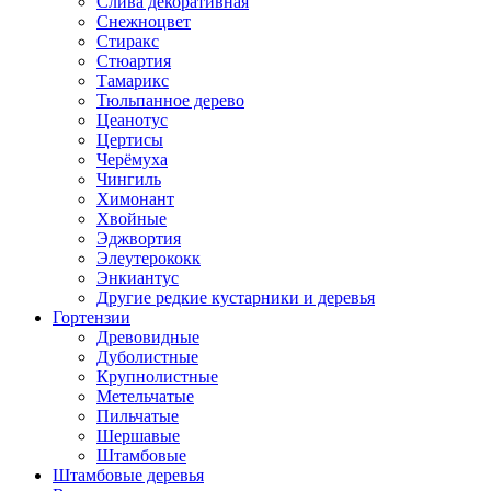
Слива декоративная
Снежноцвет
Стиракс
Стюартия
Тамарикс
Тюльпанное дерево
Цеанотус
Цертисы
Черёмуха
Чингиль
Химонант
Хвойные
Эджвортия
Элеутерококк
Энкиантус
Другие редкие кустарники и деревья
Гортензии
Древовидные
Дуболистные
Крупнолистные
Метельчатые
Пильчатые
Шершавые
Штамбовые
Штамбовые деревья