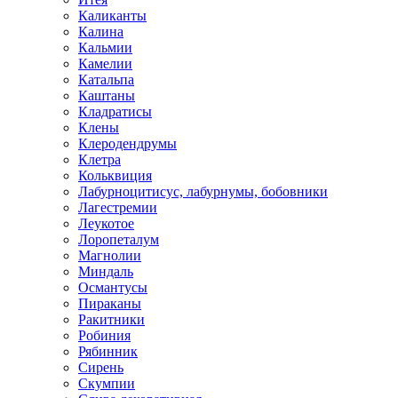
Каликанты
Калина
Кальмии
Камелии
Катальпа
Каштаны
Кладратисы
Клены
Клеродендрумы
Клетра
Кольквиция
Лабурноцитисус, лабурнумы, бобовники
Лагестремии
Леукотое
Лоропеталум
Магнолии
Миндаль
Османтусы
Пираканы
Ракитники
Робиния
Рябинник
Сирень
Скумпии