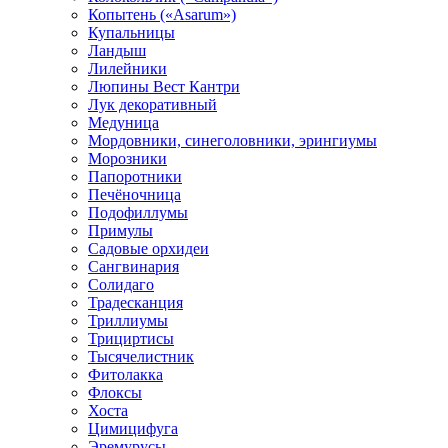
Копытень («Asarum»)
Купальницы
Ландыш
Лилейники
Люпины Вест Кантри
Лук декоративный
Медуница
Мордовники, синеголовники, эрингиумы
Морозники
Папоротники
Печёночница
Подофиллумы
Примулы
Садовые орхидеи
Сангвинария
Солидаго
Традесканция
Триллиумы
Трициртисы
Тысячелистник
Фитолакка
Флоксы
Хоста
Цимицифуга
Эремурусы