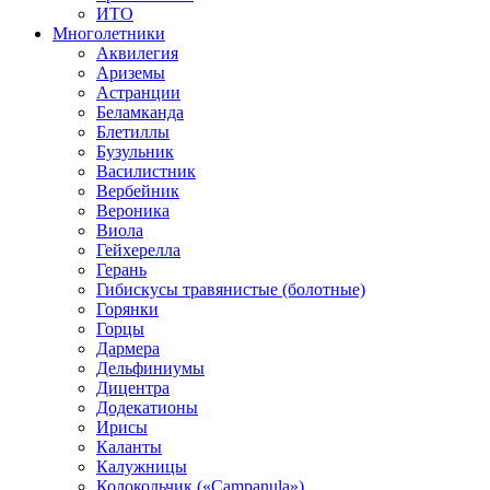
ИТО
Многолетники
Аквилегия
Ариземы
Астранции
Беламканда
Блетиллы
Бузульник
Василистник
Вербейник
Вероника
Виола
Гейхерелла
Герань
Гибискусы травянистые (болотные)
Горянки
Горцы
Дармера
Дельфиниумы
Дицентра
Додекатионы
Ирисы
Каланты
Калужницы
Колокольчик («Campanula»)