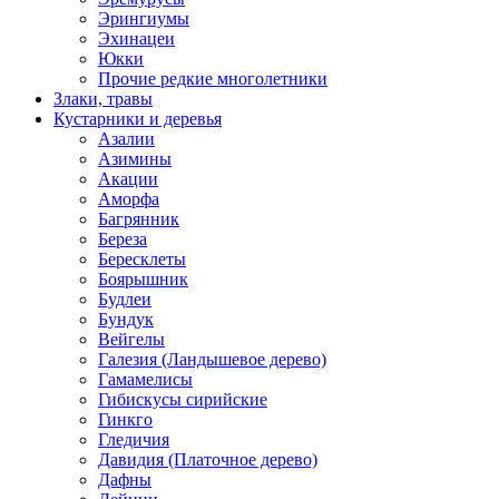
Эрингиумы
Эхинацеи
Юкки
Прочие редкие многолетники
Злаки, травы
Кустарники и деревья
Азалии
Азимины
Акации
Аморфа
Багрянник
Береза
Бересклеты
Боярышник
Будлеи
Бундук
Вейгелы
Галезия (Ландышевое дерево)
Гамамелисы
Гибискусы сирийские
Гинкго
Гледичия
Давидия (Платочное дерево)
Дафны