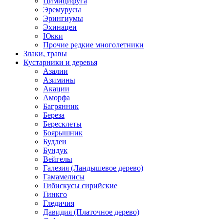
Цимицифуга
Эремурусы
Эрингиумы
Эхинацеи
Юкки
Прочие редкие многолетники
Злаки, травы
Кустарники и деревья
Азалии
Азимины
Акации
Аморфа
Багрянник
Береза
Бересклеты
Боярышник
Будлеи
Бундук
Вейгелы
Галезия (Ландышевое дерево)
Гамамелисы
Гибискусы сирийские
Гинкго
Гледичия
Давидия (Платочное дерево)