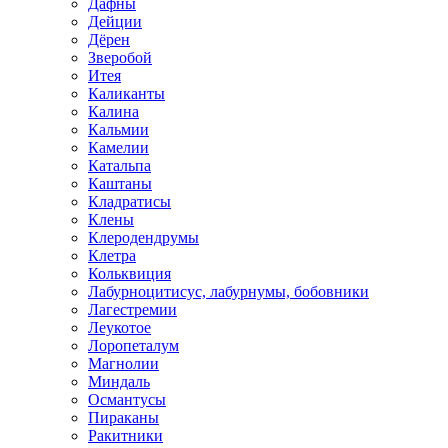
Дафны
Дейции
Дёрен
Зверобой
Итея
Каликанты
Калина
Кальмии
Камелии
Катальпа
Каштаны
Кладратисы
Клены
Клеродендрумы
Клетра
Кольквиция
Лабурноцитисус, лабурнумы, бобовники
Лагестремии
Леукотое
Лоропеталум
Магнолии
Миндаль
Османтусы
Пираканы
Ракитники