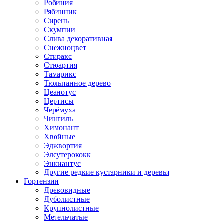
Робиния
Рябинник
Сирень
Скумпии
Слива декоративная
Снежноцвет
Стиракс
Стюартия
Тамарикс
Тюльпанное дерево
Цеанотус
Цертисы
Черёмуха
Чингиль
Химонант
Хвойные
Эджвортия
Элеутерококк
Энкиантус
Другие редкие кустарники и деревья
Гортензии
Древовидные
Дуболистные
Крупнолистные
Метельчатые