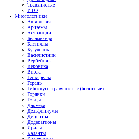
Травянистые
ИТО
Многолетники
Аквилегия
Ариземы
Астранции
Беламканда
Блетиллы
Бузульник
Василистник
Вербейник
Вероника
Виола
Гейхерелла
Герань
Гибискусы травянистые (болотные)
Горянки
Горцы
Дармера
Дельфиниумы
Дицентра
Додекатионы
Ирисы
Каланты
Калужницы