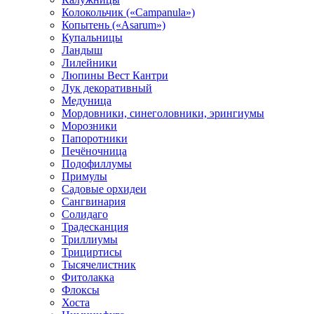
Колокольчик («Campanula»)
Копытень («Asarum»)
Купальницы
Ландыш
Лилейники
Люпины Вест Кантри
Лук декоративный
Медуница
Мордовники, синеголовники, эрингиумы
Морозники
Папоротники
Печёночница
Подофиллумы
Примулы
Садовые орхидеи
Сангвинария
Солидаго
Традесканция
Триллиумы
Трициртисы
Тысячелистник
Фитолакка
Флоксы
Хоста