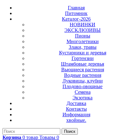
Главная
Питомник
Каталог-2026
НОВИНКИ
ЭКСКЛЮЗИВЫ
Пионы
Многолетники
Злаки, травы
Кустарники и деревья
Гортензии
Штамбовые деревья
Вьющиеся растения
Водные растения
Луковицы, клубни
Плодово-овощные
Семена
Экзотика
Доставка
Контакты
Информация
хвойные.
Поиск
Корзина
0
товар
Товары
0