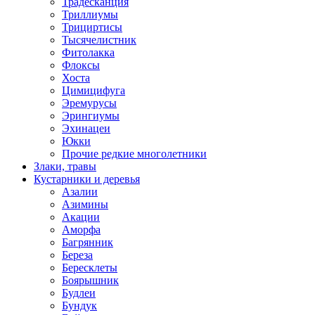
Традесканция
Триллиумы
Трициртисы
Тысячелистник
Фитолакка
Флоксы
Хоста
Цимицифуга
Эремурусы
Эрингиумы
Эхинацеи
Юкки
Прочие редкие многолетники
Злаки, травы
Кустарники и деревья
Азалии
Азимины
Акации
Аморфа
Багрянник
Береза
Бересклеты
Боярышник
Будлеи
Бундук