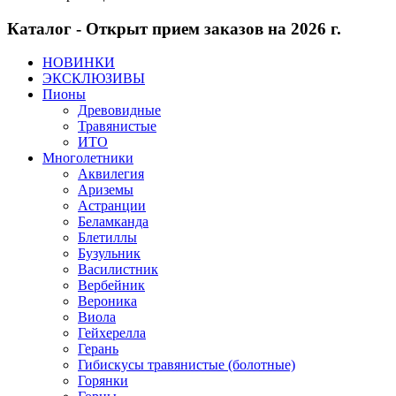
Каталог - Открыт прием заказов на 2026 г.
НОВИНКИ
ЭКСКЛЮЗИВЫ
Пионы
Древовидные
Травянистые
ИТО
Многолетники
Аквилегия
Ариземы
Астранции
Беламканда
Блетиллы
Бузульник
Василистник
Вербейник
Вероника
Виола
Гейхерелла
Герань
Гибискусы травянистые (болотные)
Горянки