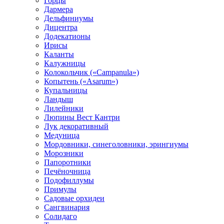
Горцы
Дармера
Дельфиниумы
Дицентра
Додекатионы
Ирисы
Каланты
Калужницы
Колокольчик («Campanula»)
Копытень («Asarum»)
Купальницы
Ландыш
Лилейники
Люпины Вест Кантри
Лук декоративный
Медуница
Мордовники, синеголовники, эрингиумы
Морозники
Папоротники
Печёночница
Подофиллумы
Примулы
Садовые орхидеи
Сангвинария
Солидаго