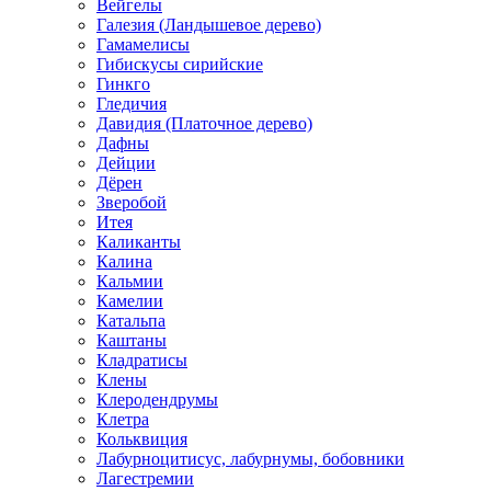
Вейгелы
Галезия (Ландышевое дерево)
Гамамелисы
Гибискусы сирийские
Гинкго
Гледичия
Давидия (Платочное дерево)
Дафны
Дейции
Дёрен
Зверобой
Итея
Каликанты
Калина
Кальмии
Камелии
Катальпа
Каштаны
Кладратисы
Клены
Клеродендрумы
Клетра
Кольквиция
Лабурноцитисус, лабурнумы, бобовники
Лагестремии