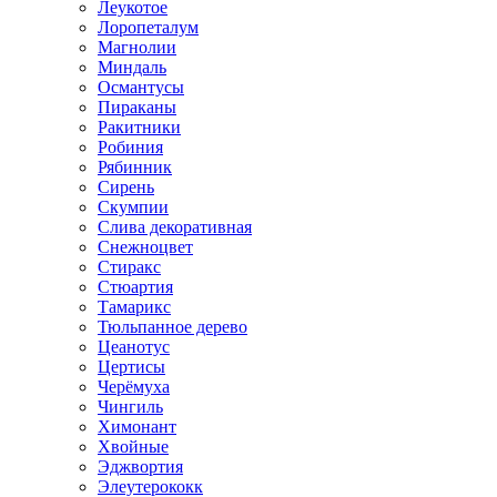
Леукотое
Лоропеталум
Магнолии
Миндаль
Османтусы
Пираканы
Ракитники
Робиния
Рябинник
Сирень
Скумпии
Слива декоративная
Снежноцвет
Стиракс
Стюартия
Тамарикс
Тюльпанное дерево
Цеанотус
Цертисы
Черёмуха
Чингиль
Химонант
Хвойные
Эджвортия
Элеутерококк