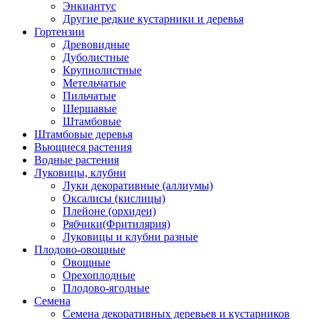
Энкиантус
Другие редкие кустарники и деревья
Гортензии
Древовидные
Дуболистные
Крупнолистные
Метельчатые
Пильчатые
Шершавые
Штамбовые
Штамбовые деревья
Вьющиеся растения
Водные растения
Луковицы, клубни
Луки декоративные (аллиумы)
Оксалисы (кислицы)
Плейоне (орхидеи)
Рябчики(Фритилярия)
Луковицы и клубни разные
Плодово-овощные
Овощные
Орехоплодные
Плодово-ягодные
Семена
Семена декоративных деревьев и кустарников